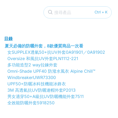
搜尋產品
Ctrl + K
目錄
夏天必備的防曬外套，8款優質商品一次看
女SUPPLEX透氣50+抗UV外套0A91901／0A91902
Oversize 和風抗UV外套PLN1112-221
多功能造型2 way拉鍊外套
Omni-Shade UPF40 防潑水風衣 Alpine Chill™
WindbreakerUWR73300
UPF50+防曬冰科技機能冰鋒衣
3M 高透氣抗UV防曬連帽外套P2013
男女適穿50+A級抗UV防曬機能外套7511
全效能防曬外套5918250