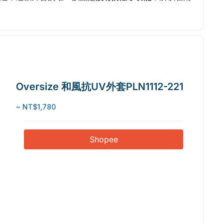
Oversize 和風抗UV外套PLN1112-221
~ NT$1,780
Shopee