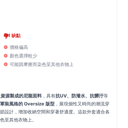
缺點
價格偏高
顏色選擇較少
可能因摩擦而染色至其他衣物上
生資源製成的尼龍面料
，具有
抗UV、防潑水、抗髒汙
等
風格的 Oversize 版型
，展現個性又時尚的潮流穿
節設計，增加收納空間和穿著舒適度。這款外套適合各
色至其他衣物上。