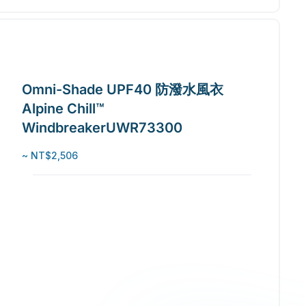
Omni-Shade UPF40 防潑水風衣
Alpine Chill™
WindbreakerUWR73300
~ NT$2,506