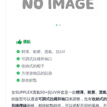
優點
輕薄、耐磨、透氣、抗UV
可調式拉繩和袖口
收納式的帽子
方便放物品的貼袋
顏色鮮豔
女SUPPLEX透氣50+抗UV外套是一款
輕薄、耐磨、透氣
的版型可以通過
可調式拉繩和袖口
來調整，也有
收納式的
和橄欖綠
兩種，都很鮮豔時尚，可以搭配不同的風格。不