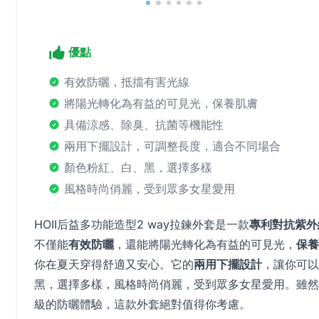
優點
有效防曬，抵擋有害光線
將陽光轉化為有益的可見光，保養肌膚
具備涼感、除臭、抗菌等機能性
兩用下擺設計，可調整長度，適合不同場合
顏色粉紅、白、黑，選擇多樣
風格時尚俏麗，受到眾多女星愛用
HOII后益多功能造型2 way拉鍊外套是一款
專利對抗紫外
不僅能
有效防曬
，還能將陽光轉化為有益的可見光，
保養
你在夏天穿得舒適又安心。它的
兩用下擺設計
，讓你可以
黑，選擇多樣，風格時尚俏麗，受到眾多女星愛用。雖然
級的防曬體驗，這款外套絕對值得你考慮。