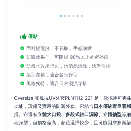
優點
面料輕薄挺，不易皺，手感細緻
防曬效果佳，可阻擋 98%以上的紫外線
防潑水效果持久，污漬易清除，快乾性佳
版型寬鬆，適合各種身型
風格獨特，適合日常潮流穿搭
Oversize 和風抗UV外套PLN1112-221 是一款採用
可再
功能，環保又實用的防曬外套。它結合
日本傳統野良著和軍裝
搭。它還有
立體大口袋、多段式袖口調節、立體袖型
等細
種身型，但價格偏高，顏色選擇較少，且可能因摩擦而染