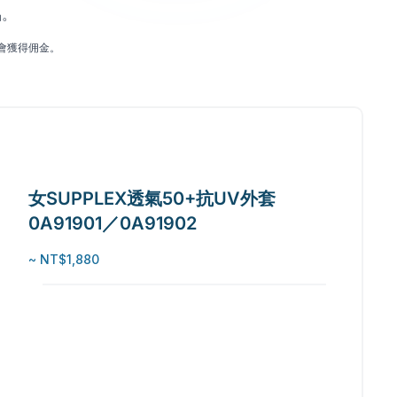
品。
會獲得佣金。
女SUPPLEX透氣50+抗UV外套
0A91901／0A91902
~ NT$1,880